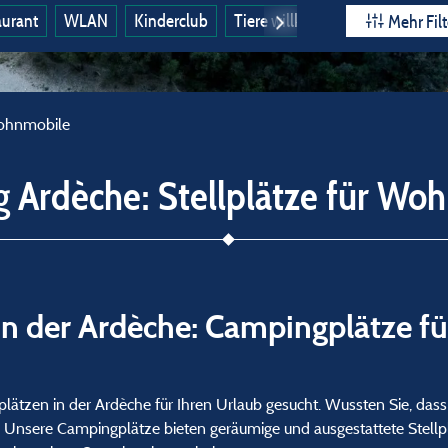
aurant
WLAN
Kinderclub
Tiere willkommen
Ganzjähri
Mehr Filt
Wohnmobile
 Ardèche: Stellplätze für Wo
 der Ardèche: Campingplätze für
lätzen in der Ardèche für Ihren Urlaub gesucht. Wussten Sie, dass
 Unsere Campingplätze bieten geräumige und ausgestattete Stellplä