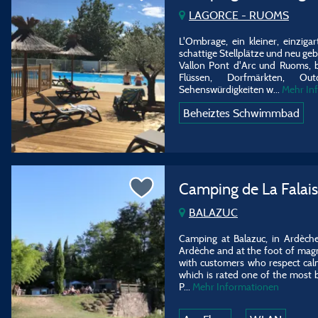
LAGORCE - RUOMS
L'Ombrage, ein kleiner, einziga
schattige Stellplätze und neu g
Vallon Pont d'Arc und Ruoms, b
Flüssen, Dorfmärkten, Out
Sehenswürdigkeiten w
...
Mehr In
Beheiztes Schwimmbad
Camping de La Falai
BALAZUC
Camping at Balazuc, in Ardèche
Ardèche and at the foot of magni
with customers who respect calm
which is rated one of the most b
P...
Mehr Informationen