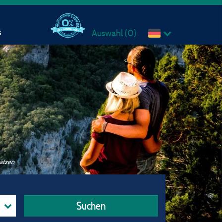
s
Auswahl (
0
)
lätzen
Suchen