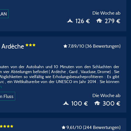
Die Woche ab
LAN
126 €
279 €
 Ardèche
7,89
/10
(36 Bewertungen)
inuten von der Autobahn und 10 Minuten von den Schluchten der
 vier Abteilungen befindet ( Ardèche , Gard , Vaucluse, Drome) . Sie
glichkeiten so vielfältig wie Erholungsbesucheprofitieren : Es gibt
Arc , ein Weltkulturerbe von der UNESCO im Jahr 2014 . Sie können
n
Die Woche ab
 Fluss
100 €
300 €
9,61
/10
(244 Bewertungen)