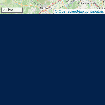
20 km
© OpenStreetMap contributors