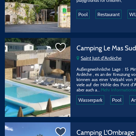
playgrounds for children,
Pool
Restaurant
W
Camping Le Mas Sud
Saint Just d'Ardèche
Außergewöhnliche Lage : 15 M
Ardèche , es an der Kreuzung von
können aus einer Vielzahl von Mö
viele auf der Höhle des Pont d'
aber auch a...
Mehr Informatione
Wasserpark
Pool
Am
Camping L'Ombrage