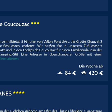
de Coucouzac
ce im Ibietal, 5 Minuten von Vallon Pont d’Arc, der Grotte Chauvet 2
e-Schluchten entfernt. Wir heißen Sie in unserem Zufluchtsort
tz und in den Lodges de Coucouzac für einen Familienurlaub in der
amping-Stil. Eine Adresse in überschaubarer Größe mit einer
nformationen
Die Woche ab
84 €
420 €
TANES
in der südlichen Ardèche am Ufer des Flusses (direkter Zugang zum