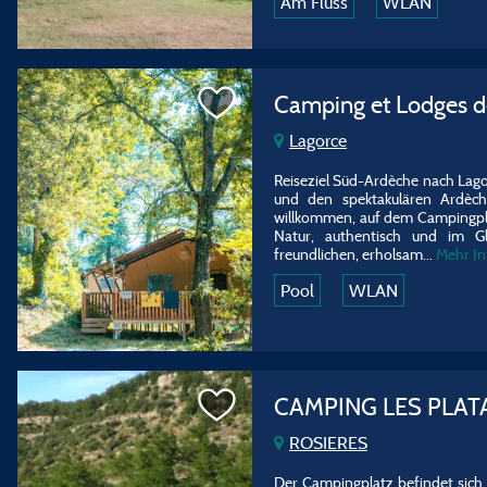
Am Fluss
WLAN
Camping et Lodges 
Lagorce
Reiseziel Süd-Ardèche nach Lagor
und den spektakulären Ardèch
willkommen, auf dem Campingpla
Natur, authentisch und im Gl
freundlichen, erholsam
...
Mehr I
Pool
WLAN
CAMPING LES PLA
ROSIERES
Der Campingplatz befindet sich 