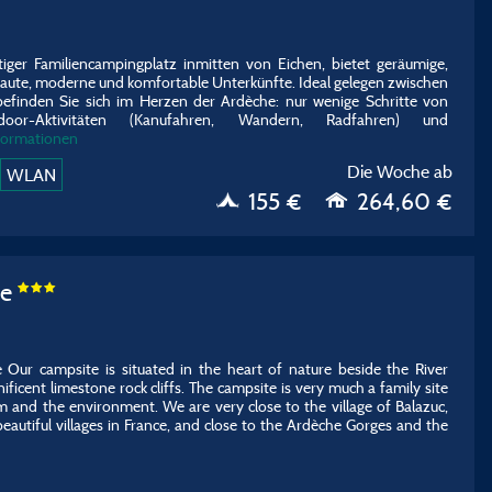
rtiger Familiencampingplatz inmitten von Eichen, bietet geräumige,
ebaute, moderne und komfortable Unterkünfte.
Ideal gelegen zwischen
efinden Sie sich im Herzen der Ardèche: nur wenige Schritte von
door-Aktivitäten (Kanufahren, Wandern, Radfahren) und
formationen
Die Woche ab
WLAN
155 €
264,60 €
se
 Our campsite is situated in the heart of nature beside the River
ficent limestone rock cliffs. The campsite is very much a family site
 and the environment. We are very close to the village of Balazuc,
eautiful villages in France, and close to the Ardèche Gorges and the