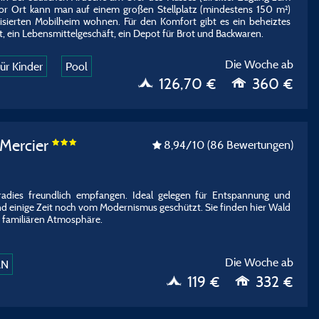
or Ort kann man auf einem großen Stellplatz (mindestens 150 m²)
tisierten Mobilheim wohnen. Für den Komfort gibt es ein beheiztes
 ein Lebensmittelgeschäft, ein Depot für Brot und Backwaren.
Die Woche ab
ür Kinder
Pool
126,70 €
360 €
 Mercier
8,94
/10
(86 Bewertungen)
adies freundlich empfangen. Ideal gelegen für Entspannung und
d einige Zeit noch vom Modernismus geschützt. Sie finden hier Wald
 familiären Atmosphäre.
Die Woche ab
AN
119 €
332 €