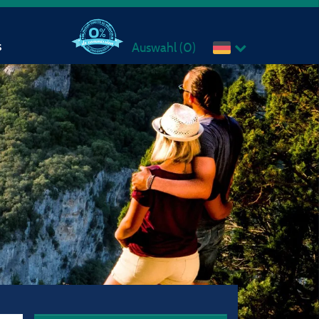
s
Auswahl (
0
)