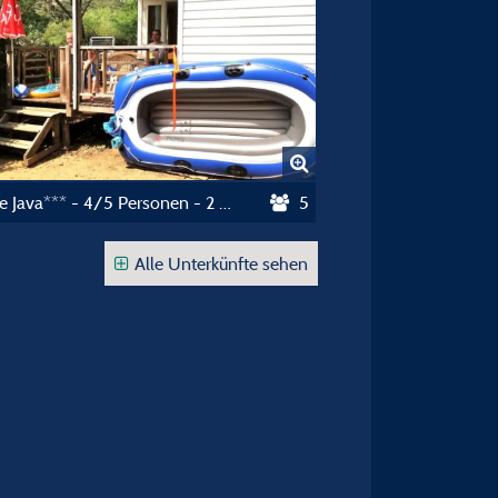
Cottage Java*** - 4/5 Personen - 2 Schlafzimmer - Klimaanlage
5
Alle Unterkünfte sehen