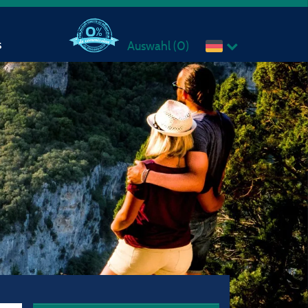
s
Auswahl (
0
)